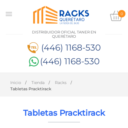
0
INICIO
DISTRIBUIDOR OFICIAL TANER EN
PRODUCTOS
QUERÉTARO
(446) 1168-530
CONTACTO
(446) 1168-530
DISTRIBUIDOR
OFICIAL
TANER EN
Inicio
Tienda
Racks
QUERÉTARO
Tabletas Pracktirack
(446)
1168-
530
Tabletas Pracktirack
(446)