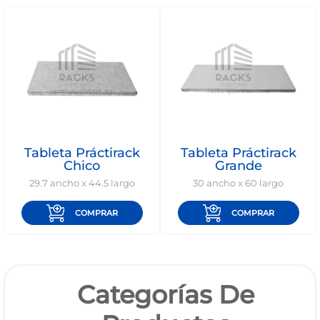
1168-
530
Bienvenido
Ingresa
Regístrate
Tableta Práctirack
Tableta Práctirack
Chico
Grande
29.7 ancho x 44.5 largo
30 ancho x 60 largo
COMPRAR
COMPRAR
Categorías De