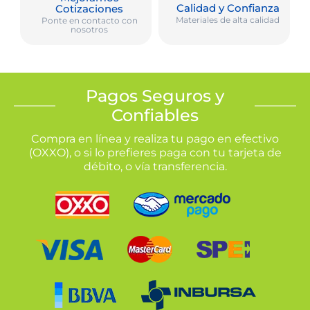
Calidad y Confianza
Cotizaciones
Materiales de alta calidad
Ponte en contacto con
nosotros
Pagos Seguros y
Confiables
Compra en línea y realiza tu pago en efectivo
(OXXO), o si lo prefieres paga con tu tarjeta de
débito, o vía transferencia.