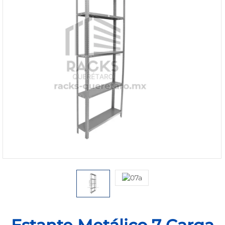
1168-
530
Bienvenido
Ingresa
Regístrate