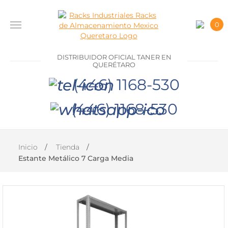
0
INICIO
DISTRIBUIDOR OFICIAL TANER EN
PRODUCTOS
QUERÉTARO
(446) 1168-530
CONTACTO
(446) 1168-530
DISTRIBUIDOR
OFICIAL
TANER EN
Inicio
Tienda
QUERÉTARO
Estante Metálico 7 Carga Media
(446)
1168-
530
(446)