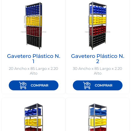
1168-
530
Bienvenido
Ingresa
Regístrate
Gavetero Plástico N.
Gavetero Plástico N.
1
2
20 Ancho x 85 Largo x 2.20
30 Ancho x 85 Largo x 2.20
Alto
Alto
COMPRAR
COMPRAR