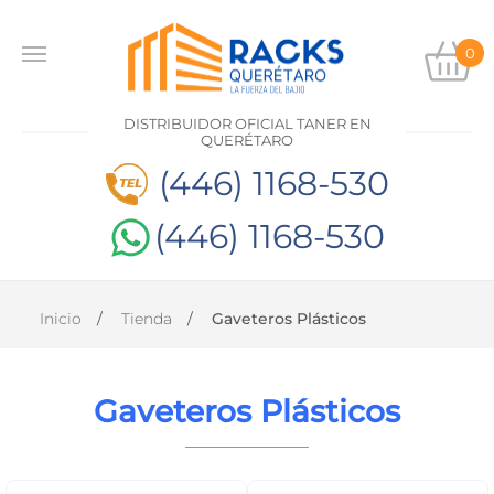
0
INICIO
DISTRIBUIDOR OFICIAL TANER EN
PRODUCTOS
QUERÉTARO
(446) 1168-530
CONTACTO
(446) 1168-530
DISTRIBUIDOR
OFICIAL
TANER EN
Inicio
Tienda
Gaveteros Plásticos
QUERÉTARO
(446)
1168-
Gaveteros Plásticos
530
(446)