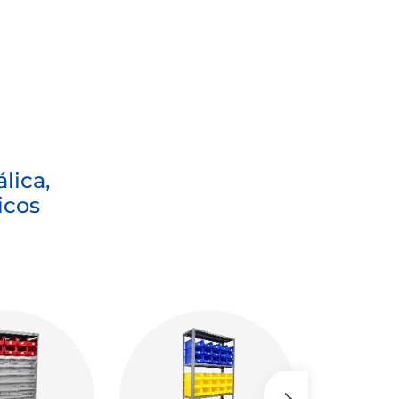
lica,
icos