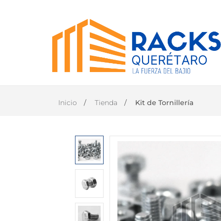
INICIO
PRODUCTOS
Inicio
Tienda
Kit de Tornillería
CONTACTO
DISTRIBUIDOR
OFICIAL
TANER EN
QUERÉTARO
(446)
1168-