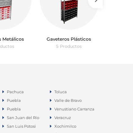
 Metálicos
Gaveteros Plásticos
Exhi
ductos
5
Productos
11
Pr
Pachuca
Toluca
Puebla
Valle de Bravo
Puebla
Venustiano Carranza
San Juan del Río
Veracruz
San Luis Potosi
Xochimilco