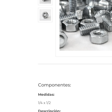
530
(446)
1168-
530
Bienvenido
Ingresa
Regístrate
Componentes:
Medidas:
1/4 x 1/2
Descripción: