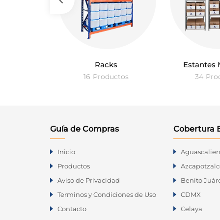
dores
Racks
Estantes 
ctos
16
Productos
34
Pro
Guía de Compras
Cobertura 
Venta de Racks Metálicos en
Inicio
Aguascalien
Querétaro
Productos
Azcapotzalc
Aviso de Privacidad
Benito Juár
Blvd, Bernardo Quintana 28, Alamos
Terminos y Condiciones de Uso
CDMX
2da Secc C.P. 76160, Santiago De
Queretarom, Querétaro
Contacto
Celaya