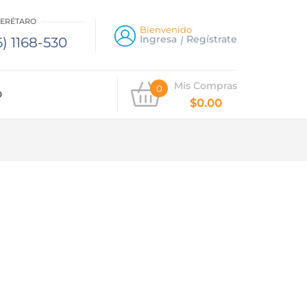
UERÉTARO
Bienvenido
Ingresa
Regístrate
) 1168-530
Mis Compras
0
O
$
0.00