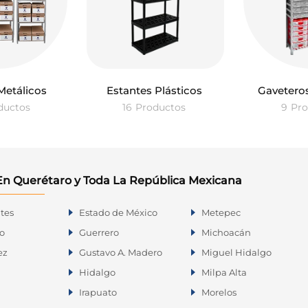
Metálicos
Estantes Plásticos
Gaveteros
ductos
16
Productos
9
Pro
En Querétaro y Toda La República Mexicana
tes
Estado de México
Metepec
o
Guerrero
Michoacán
ez
Gustavo A. Madero
Miguel Hidalgo
Hidalgo
Milpa Alta
Irapuato
Morelos