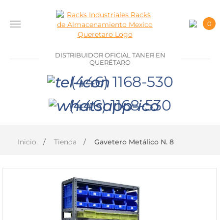
0
INICIO
DISTRIBUIDOR OFICIAL TANER EN
PRODUCTOS
QUERÉTARO
(446) 1168-530
CONTACTO
(446) 1168-530
DISTRIBUIDOR
OFICIAL
TANER EN
Inicio
Tienda
Gavetero Metálico N. 8
QUERÉTARO
(446)
1168-
530
(446)