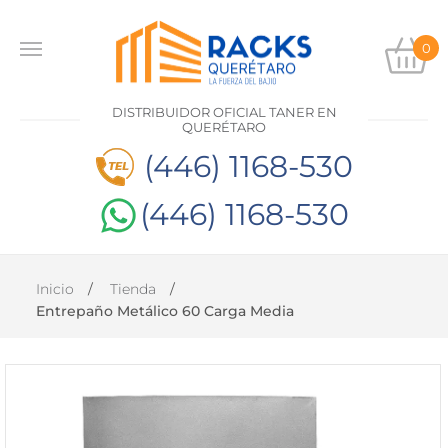
0
INICIO
DISTRIBUIDOR OFICIAL TANER EN
PRODUCTOS
QUERÉTARO
(446) 1168-530
CONTACTO
(446) 1168-530
DISTRIBUIDOR
OFICIAL
TANER EN
Inicio
Tienda
QUERÉTARO
Entrepaño Metálico 60 Carga Media
(446)
1168-
530
(446)