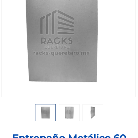
1168-
530
Bienvenido
Ingresa
Regístrate