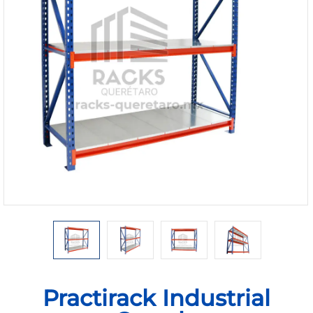
1168-
530
Bienvenido
Ingresa
Regístrate
Practirack Industrial