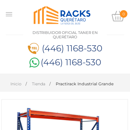
0
INICIO
DISTRIBUIDOR OFICIAL TANER EN
PRODUCTOS
QUERÉTARO
(446) 1168-530
CONTACTO
(446) 1168-530
DISTRIBUIDOR
OFICIAL
TANER EN
Inicio
Tienda
Practirack Industrial Grande
QUERÉTARO
(446)
1168-
530
(446)