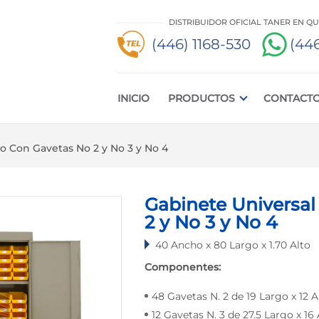
DISTRIBUIDOR OFICIAL TANER EN Q
(446) 1168-530
(446
INICIO
PRODUCTOS
CONTACT
o Con Gavetas No 2 y No 3 y No 4
Gabinete Universal
2 y No 3 y No 4
40 Ancho x 80 Largo x 1.70 Alto
Componentes:
48 Gavetas N. 2 de 19 Largo x 12 
12 Gavetas N. 3 de 27.5 Largo x 16