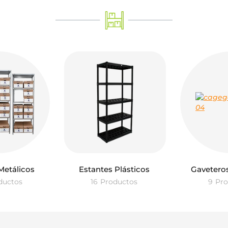
Metálicos
Estantes Plásticos
Gaveteros
ductos
16
Productos
9
Pro