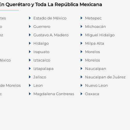
En Querétaro y Toda La República Mexicana
tes
Estado de México
Metepec
o
Guerrero
Michoacán
ez
Gustavo A. Madero
Miguel Hidalgo
Hidalgo
Milpa Alta
Irapuato
Morelos
éxico
Iztacalco
Morelos
Iztapalapa
Naucalpan
Jalisco
Naucalpan de Juárez
de Morelos
Leon
Nuevo Leon
c
Magdalena Contreras
Oaxaca