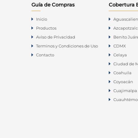
Guía de Compras
Cobertura 
Venta de Racks Metálicos en
Inicio
Aguascalien
Querétaro
Productos
Azcapotzalc
Aviso de Privacidad
Benito Juár
Blvd, Bernardo Quintana 28, Alamos
Terminos y Condiciones de Uso
CDMX
2da Secc C.P. 76160, Santiago De
Queretarom, Querétaro
Contacto
Celaya
Ciudad de M
Teléfono:
(446) 1168-530
Coahuila
WhatsApp:
(446) 1168-530
Coyoacán
Cuajimalpa 
ventas@racks-queretaro.mx
Cuauhtémo
Horarios de Atención:
Lunes – Viernes: 9:00 AM – 6:00 PM
Sábado: 9:00 AM – 4:00 PM
Domingo: CERRADO