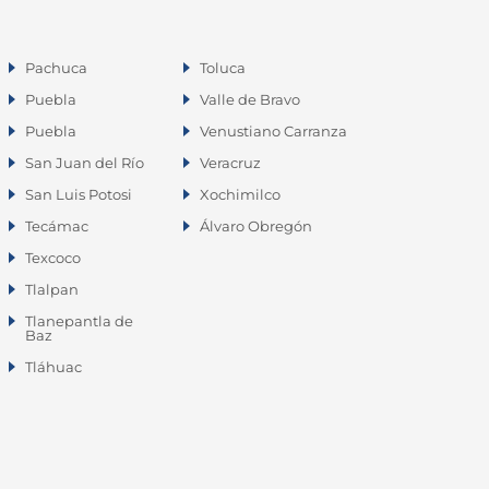
Pachuca
Toluca
Puebla
Valle de Bravo
Puebla
Venustiano Carranza
San Juan del Río
Veracruz
San Luis Potosi
Xochimilco
Tecámac
Álvaro Obregón
Texcoco
Tlalpan
Tlanepantla de
Baz
Tláhuac