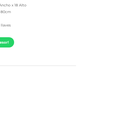
Ancho x 18 Alto
x 80cm
llaves
esor!