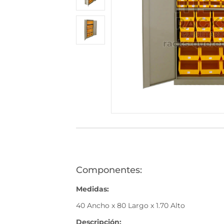
530
(446)
1168-
530
Bienvenido
Ingresa
Regístrate
Componentes:
Medidas:
40 Ancho x 80 Largo x 1.70 Alto
Descripción: