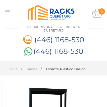
0
INICIO
DISTRIBUIDOR OFICIAL TANER EN
PRODUCTOS
QUERÉTARO
(446) 1168-530
CONTACTO
(446) 1168-530
DISTRIBUIDOR
OFICIAL
TANER EN
Inicio
Tienda
Estante Plástico Básico
QUERÉTARO
(446)
1168-
530
(446)