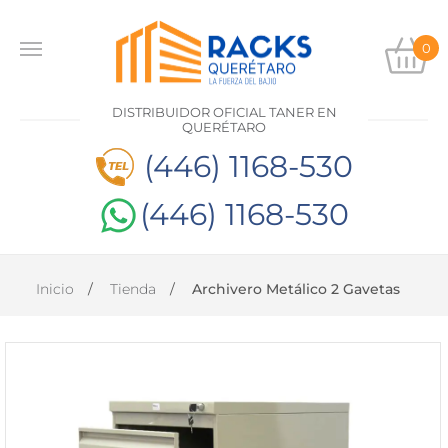
0
INICIO
DISTRIBUIDOR OFICIAL TANER EN
PRODUCTOS
QUERÉTARO
(446) 1168-530
CONTACTO
(446) 1168-530
DISTRIBUIDOR
OFICIAL
TANER EN
Inicio
Tienda
Archivero Metálico 2 Gavetas
QUERÉTARO
(446)
1168-
530
(446)