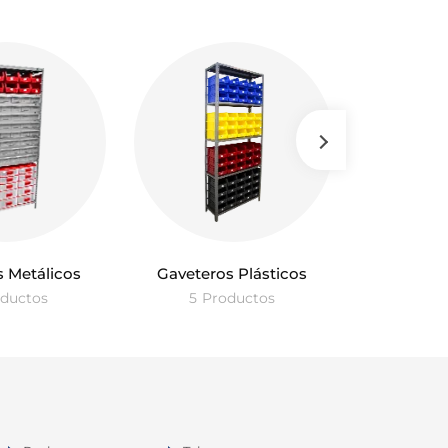
 Metálicos
Gaveteros Plásticos
Exhi
ductos
5
Productos
11
Pr