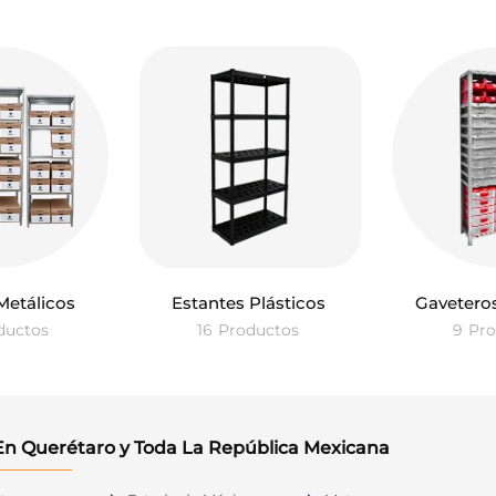
Metálicos
Estantes Plásticos
Gaveteros
ductos
16
Productos
9
Pro
En Querétaro y Toda La República Mexicana