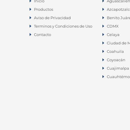
Venta de Racks Metálicos en
Inicio
Aguascalien
Querétaro
Productos
Azcapotzalc
Aviso de Privacidad
Benito Juár
Blvd, Bernardo Quintana 28, Alamos
Terminos y Condiciones de Uso
CDMX
2da Secc C.P. 76160, Santiago De
Queretarom, Querétaro
Contacto
Celaya
Ciudad de M
Teléfono:
(446) 1168-530
Coahuila
WhatsApp:
(446) 1168-530
Coyoacán
Cuajimalpa 
ventas@racks-queretaro.mx
Cuauhtémo
Horarios de Atención:
Lunes – Viernes: 9:00 AM – 6:00 PM
Sábado: 9:00 AM – 4:00 PM
Domingo: CERRADO