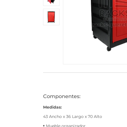
530
(446)
1168-
530
Bienvenido
Ingresa
Regístrate
Componentes:
Medidas:
43 Ancho x 36 Largo x 70 Alto
Mueble organizador.