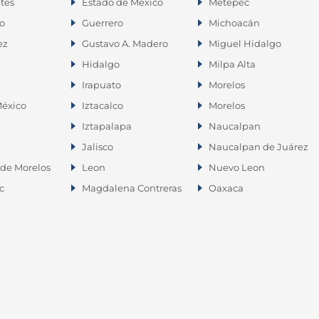
tes
Estado de México
Metepec
o
Guerrero
Michoacán
ez
Gustavo A. Madero
Miguel Hidalgo
Hidalgo
Milpa Alta
Irapuato
Morelos
éxico
Iztacalco
Morelos
Iztapalapa
Naucalpan
Jalisco
Naucalpan de Juárez
de Morelos
Leon
Nuevo Leon
c
Magdalena Contreras
Oaxaca