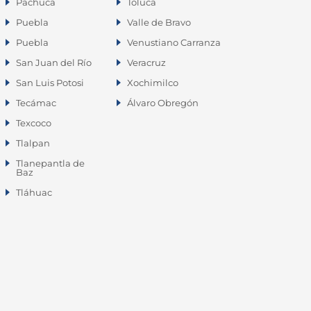
Pachuca
Toluca
Puebla
Valle de Bravo
Puebla
Venustiano Carranza
San Juan del Río
Veracruz
San Luis Potosi
Xochimilco
Tecámac
Álvaro Obregón
Texcoco
Tlalpan
Tlanepantla de
Baz
Tláhuac