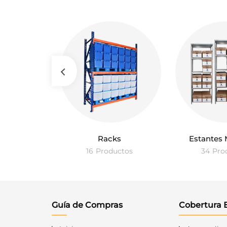
dores
Racks
Estantes 
ctos
16
Productos
34
Pro
Guía de Compras
Cobertura 